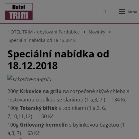
Rozbale
Vyhledávání
menu
HOTEL TRIM - ubytování Pardubice
Novinky
Speciální nabídka od 18.12.2018
Speciální nabídka od
18.12.2018
200g
Krkovice na grilu
na rozpečené skývě chleba s
restovanou cibulkou se slaninou (1 a,3, 7 ) 134 Kč
100g
Tatarský biftek
s topinkami (1 a,3, 6,
7,10,11,12) 150 Kč
100g
Grilovaný hermelín
s bylinkovou bagetou (1
a,3, 7) 63 Kč