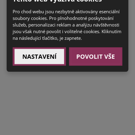
Novinky
Pro chod webu jsou nezbytně aktivovány esenciální
Podmínky použití
soubory cookies. Pro plnohodnotné poskytování
služeb, personalizaci reklam a analýzu návštěvnosti
Rezervační stránka
jsou však nutné povolit i volitelné cookies. Kliknutím
na následující tlačítko, je zapnete.
Video
NASTAVENÍ
POVOLIT VŠE