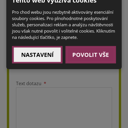
Pro chod webu jsou nezbytně aktivovány esenciální
soubory cookies. Pro plnohodnotné poskytování
Jméno a příjmení
*
služeb, personalizaci reklam a analýzu návštěvnosti
jsou však nutné povolit i volitelné cookies. Kliknutím
na následující tlačítko, je zapnete.
E-mail
*
NASTAVENÍ
POVOLIT VŠE
Text dotazu
*