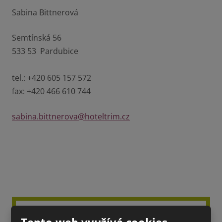
Sabina Bittnerová
Semtínská 56
533 53 Pardubice
tel.: +420 605 157 572
fax: +420 466 610 744
sabina.bittnerova@hoteltrim.cz
Kontaktní formulář
Tento web využívá cookies