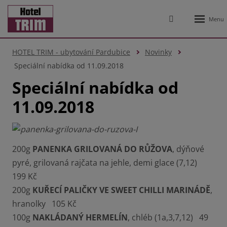
Rozbale
Vyhledávání
menu
HOTEL TRIM - ubytování Pardubice
Novinky
Speciální nabídka od 11.09.2018
Speciální nabídka od
11.09.2018
200g
PANENKA GRILOVANÁ DO RŮŽOVA
, dýňové
pyré, grilovaná rajčata na jehle, demi glace (7,12)
199 Kč
200g
KUŘECÍ PALIČKY VE SWEET CHILLI MARINÁDĚ
,
hranolky 105 Kč
100g
NAKLÁDANÝ HERMELÍN
, chléb (1a,3,7,12) 49