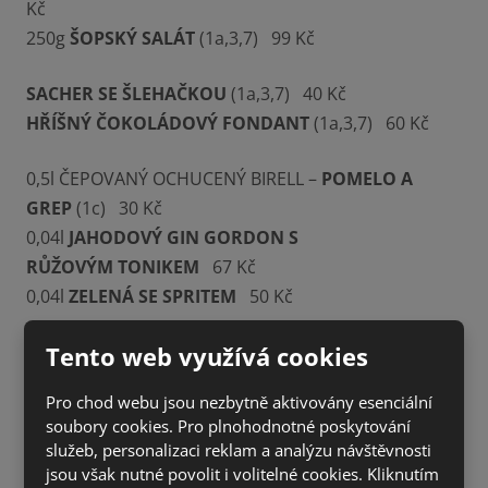
Kč
250g
ŠOPSKÝ SALÁT
(1a,3,7) 99 Kč
SACHER SE ŠLEHAČKOU
(1a,3,7) 40 Kč
HŘÍŠNÝ ČOKOLÁDOVÝ FONDANT
(1a,3,7) 60 Kč
0,5l ČEPOVANÝ OCHUCENÝ BIRELL –
POMELO A
GREP
(1c) 30 Kč
0,04l
JAHODOVÝ GIN GORDON S
RŮŽOVÝM TONIKEM
67 Kč
0,04l
ZELENÁ SE SPRITEM
50 Kč
Tento web využívá cookies
Pro chod webu jsou nezbytně aktivovány esenciální
soubory cookies. Pro plnohodnotné poskytování
služeb, personalizaci reklam a analýzu návštěvnosti
jsou však nutné povolit i volitelné cookies. Kliknutím