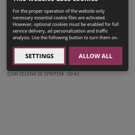
250g ŠOPSKÝ SALÁT (1a,3,7) 99 Kč
For the proper operation of the website only
SACHER SE ŠLEHAČKOU (1a,3,7) 40 Kč
necessary essential cookie files are activated.
However, optional cookies must be enabled for full
HŘÍŠNÝ ČOKOLÁDOVÝ FONDANT (1a,3,7) 60 Kč
service delivery, ad personalization and traffic
analysis. Use the following button to turn them on.
0,5l ČEPOVANÝ OCHUCENÝ BIRELL – POMELO A GREP
(1c) 30 Kč
SETTINGS
ALLOW ALL
0,04l JAHODOVÝ GIN GORDON S RŮŽOVÝM TONIKEM
67 Kč
0,04l ZELENÁ SE SPRITEM 50 Kč