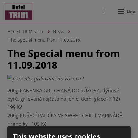
Rozbale
Vyhledávání
menu
HOTEL TRIM s.r.o.
News
The Special menu from 11.09.2018
The Special menu from
11.09.2018
200g PANENKA GRILOVANÁ DO RŮŽOVA, dýňové
pyré, grilovaná rajčata na jehle, demi glace (7,12)
199 Kč
200g KUŘECÍ PALIČKY VE SWEET CHILLI MARINÁDĚ,
hranolky 105 Kč
100g NAKLÁDANÝ HERMELÍN, chléb (1a,3,7,12) 49 Kč
This website uses cookies