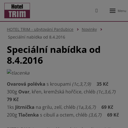
Rozbale
Vyhledávání
menu
HOTEL TRIM - ubytování Pardubice
Novinky
Speciální nabídka od 8.4.2016
Speciální nabídka od
8.4.2016
Ovarová polévka
s kroupami
(1c,3,7,9)
35 Kč
300g
Ovar
, křen, kremžská hořčice, chléb
(1c,3,6,7)
79 Kč
1ks
Jitrnička
na grilu, zelí, chléb
(1a,3,6,7)
69 Kč
200g
Tlačenka
s cibulí a octem, chléb
(3,6,7)
69 Kč