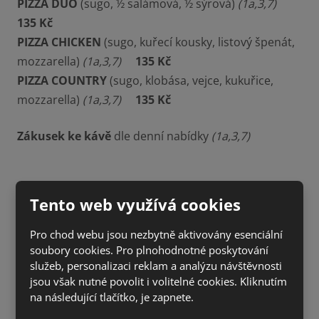
PIZZA DUO
(sugo, ½ salámová, ½ sýrová)
(1a,3,7)
135 Kč
PIZZA CHICKEN
(sugo, kuřecí kousky, listový špenát,
mozzarella)
(1a,3,7)
135 Kč
PIZZA COUNTRY
(sugo, klobása, vejce, kukuřice,
mozzarella)
(1a,3,7)
135 Kč
Zákusek ke kávě
dle denní nabídky
(1a,3,7)
Tento web využívá cookies
Pro chod webu jsou nezbytně aktivovány esenciální
soubory cookies. Pro plnohodnotné poskytování
služeb, personalizaci reklam a analýzu návštěvnosti
jsou však nutné povolit i volitelné cookies. Kliknutím
na následující tlačítko, je zapnete.