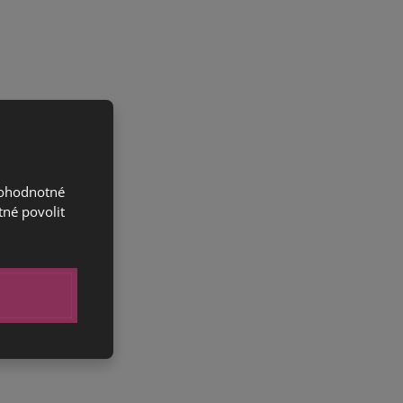
nohodnotné
tné povolit