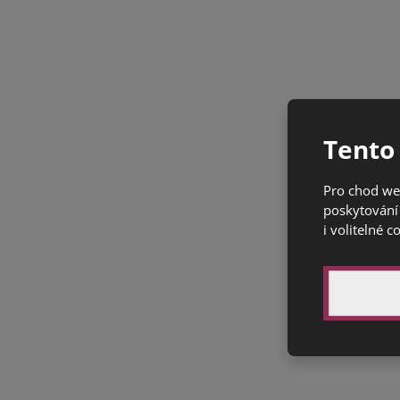
Tento
Pro chod we
poskytování 
i volitelné c