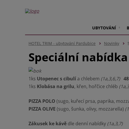
UBYTOVÁNÍ
HOTEL TRIM - ubytování Pardubice
Novinky
Speciální nabídka
1ks
Utopenec s cibulí
a chlebem
(1a,3,6,7)
48
1ks
Klobása na grilu
, křen, hořčice chléb
(1a,3
PIZZA POLO
(sugo, kuřecí prsa, paprika, mozz
PIZZA OLIVE
(sugo, šunka, olivy, mozzarella)
(1
Zákusek ke kávě
dle denní nabídky
(1a,3,7)