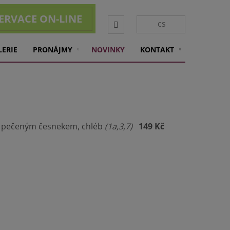
ERVACE ON-LINE
Vyhledávání
cs
LERIE
PRONÁJMY
NOVINKY
KONTAKT
s pečeným česnekem, chléb
(1a,3,7)
149 Kč