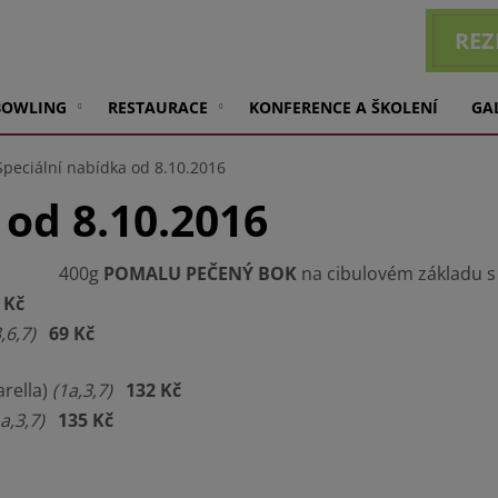
REZ
BOWLING
RESTAURACE
KONFERENCE A ŠKOLENÍ
GA
Speciální nabídka od 8.10.2016
 od 8.10.2016
400g
POMALU PEČENÝ BOK
na cibulovém základu 
 Kč
,6,7)
69 Kč
arella)
(1a,3,7)
132 Kč
a,3,7)
135 Kč