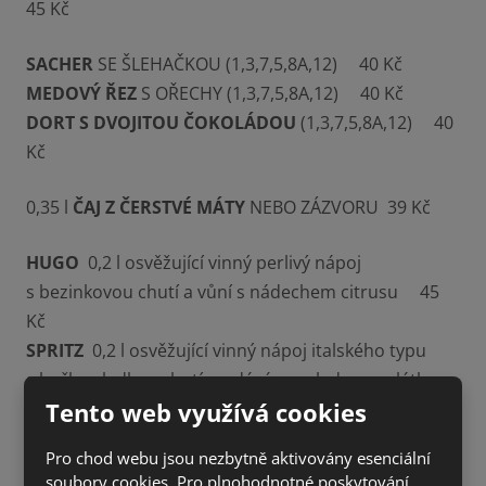
45 Kč
SACHER
SE ŠLEHAČKOU (1,3,7,5,8A,12) 40 Kč
MEDOVÝ ŘEZ
S OŘECHY (1,3,7,5,8A,12) 40 Kč
DORT S DVOJITOU ČOKOLÁDOU
(1,3,7,5,8A,12) 40
Kč
0,35 l
ČAJ Z ČERSTVÉ MÁTY
NEBO ZÁZVORU 39 Kč
HUGO
0,2 l osvěžující vinný perlivý nápoj
s bezinkovou chutí a vůní s nádechem citrusu 45
Kč
SPRITZ
0,2 l osvěžující vinný nápoj italského typu
s hořko-sladkou chutí, podáváme s ledem a plátkem
Tento web využívá cookies
pomeranče 45 Kč
Pro chod webu jsou nezbytně aktivovány esenciální
soubory cookies. Pro plnohodnotné poskytování