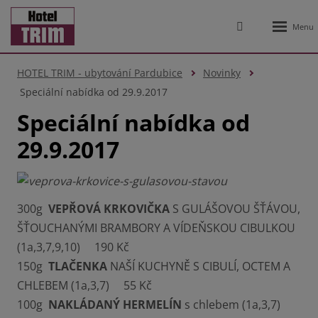
Rozbale
Vyhledávání
menu
HOTEL TRIM - ubytování Pardubice
Novinky
Speciální nabídka od 29.9.2017
Speciální nabídka od
29.9.2017
300g
VEPŘOVÁ KRKOVIČKA
S GULÁŠOVOU ŠŤÁVOU,
ŠŤOUCHANÝMI BRAMBORY A VÍDEŇSKOU CIBULKOU
(1a,3,7,9,10) 190 Kč
150g
TLAČENKA
NAŠÍ KUCHYNĚ S CIBULÍ, OCTEM A
CHLEBEM (1a,3,7) 55 Kč
100g
NAKLÁDANÝ HERMELÍN
s chlebem (1a,3,7)