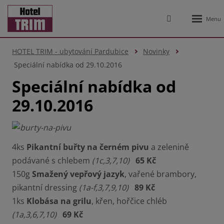
Rozbale
Vyhledávání
menu
HOTEL TRIM - ubytování Pardubice
Novinky
Speciální nabídka od 29.10.2016
Speciální nabídka od
29.10.2016
4ks
Pikantní buřty na černém pivu
a zelenině
podávané s chlebem
(1c,3,7,10)
65 Kč
150g
Smažený vepřový jazyk
, vařené brambory,
pikantní dressing
(1a-f,3,7,9,10)
89 Kč
1ks
Klobása na grilu
, křen, hořčice chléb
(1a,3,6,7,10)
69 Kč