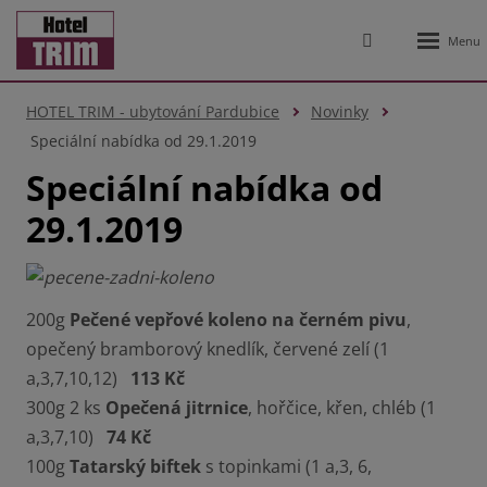
Rozbale
Vyhledávání
menu
HOTEL TRIM - ubytování Pardubice
Novinky
Speciální nabídka od 29.1.2019
Speciální nabídka od
29.1.2019
200g
Pečené vepřové koleno na černém pivu
,
opečený bramborový knedlík, červené zelí (1
a,3,7,10,12)
113 Kč
300g 2 ks
Opečená jitrnice
, hořčice, křen, chléb (1
a,3,7,10)
74 Kč
100g
Tatarský biftek
s topinkami (1 a,3, 6,