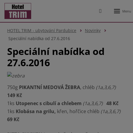
Rozbale
Vyhledávání
menu
HOTEL TRIM - ubytování Pardubice
Novinky
Speciální nabídka od 27.6.2016
Speciální nabídka od
27.6.2016
750g
PIKANTNÍ MEDOVÁ ŽEBRA
, chléb
(1a,3,6,7)
149 Kč
1ks
Utopenec s cibulí a chlebem
(1a,3,6,7)
48 Kč
1ks
Klobása na grilu,
křen, hořčice chléb
(1a,3,6,7)
69 Kč