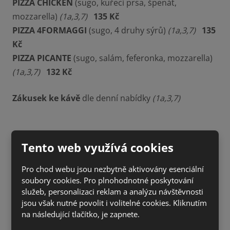
PIZZA CHICKEN
(sugo, kuřecí prsa, špenát,
mozzarella)
(1a,3,7)
135 Kč
PIZZA 4FORMAGGI
(sugo, 4 druhy sýrů)
(1a,3,7)
135
Kč
PIZZA PICANTE
(sugo, salám, feferonka, mozzarella)
(1a,3,7)
132 Kč
Zákusek ke kávě
dle denní nabídky
(1a,3,7)
Tento web využívá cookies
Pro chod webu jsou nezbytně aktivovány esenciální
soubory cookies. Pro plnohodnotné poskytování
služeb, personalizaci reklam a analýzu návštěvnosti
jsou však nutné povolit i volitelné cookies. Kliknutím
na následující tlačítko, je zapnete.