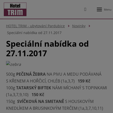
Rozbale
Vyhledávání
menu
HOTEL TRIM - ubytování Pardubice
Novinky
Speciální nabídka od 27.11.2017
Speciální nabídka od
27.11.2017
500g
PEČENÁ ŽEBRA
NA PIVU A MEDU PODÁVANÁ
S KŘENEM A HOŘČICÍ, CHLÉB (1a,3,7)
159 Kč
100g
TATARSKÝ BIFTEK
NÁMI MÍCHANÝ S TOPINKAMI
(1a,3,7,9,10)
150 Kč
150g
SVÍČKOVÁ NA SMETANĚ
S HOUSKOVÝM
KNEDLÍKEM A BRUSINKOVÝM TERČEM (1a,3,7,10,11)