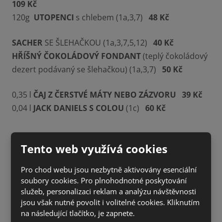
109 Kč
120g
UTOPENCI
s chlebem (1a,3,7)
48 Kč
SACHER
SE ŠLEHAČKOU (1a,3,7,5,12)
40 Kč
HŘÍŠNÝ ČOKOLÁDOVÝ FONDANT
(teplý čokoládový
dezert podávaný se šlehačkou) (1a,3,7)
50 Kč
0,35 l
ČAJ Z ČERSTVÉ MÁTY NEBO ZÁZVORU
39 Kč
0,04 l
JACK DANIELS S COLOU
(1c)
60 Kč
Tento web využívá cookies
Pro chod webu jsou nezbytně aktivovány esenciální
soubory cookies. Pro plnohodnotné poskytování
služeb, personalizaci reklam a analýzu návštěvnosti
jsou však nutné povolit i volitelné cookies. Kliknutím
na následující tlačítko, je zapnete.