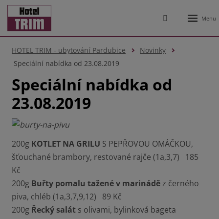
Rozbale
Vyhledávání
menu
HOTEL TRIM - ubytování Pardubice
Novinky
Speciální nabídka od 23.08.2019
Speciální nabídka od
23.08.2019
200g
KOTLET NA GRILU
S PEPŘOVOU OMÁČKOU,
šťouchané brambory, restované rajče (1a,3,7) 185
Kč
200g
Buřty pomalu tažené v marinádě
z černého
piva, chléb (1a,3,7,9,12) 89 Kč
200g
Řecký salát
s olivami, bylinková bageta