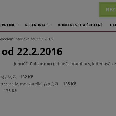
REZ
BOWLING
RESTAURACE
KONFERENCE A ŠKOLENÍ
GA
Speciální nabídka od 22.2.2016
 od 22.2.2016
Jehněčí Colcannon
(jehněčí, brambory, kořenová zel
la)
(1a,7)
132 Kč
mozzarelly, mozzarella)
(1a,3,7)
135 Kč
135 Kč