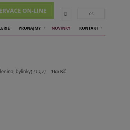
ERVACE ON-LINE
Vyhledávání
cs
LERIE
PRONÁJMY
NOVINKY
KONTAKT
enina, bylinky)
(1a,7)
165 Kč