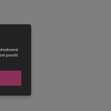
nohodnotné
tné povolit