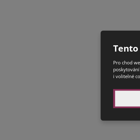
Tento
Pro chod we
poskytování 
i volitelné c