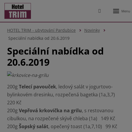
Rozbale
Vyhledávání
menu
HOTEL TRIM - ubytování Pardubice
Novinky
Speciální nabídka od 20.6.2019
Speciální nabídka od
20.6.2019
200g
Telecí pavouček
, ledový salát v jogurtovo-
bylinkovém dresinku, rozpečená bagetka (1a,3,7)
220 Kč
200g
Vepřová krkovička na grilu
, s restovanou
cibulkou, na rozpečené skývě chleba (1a) 149 Kč
200g
Šopský salát
, opečený toast (1a,7,10) 99 Kč