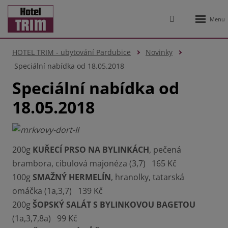
Rozbale
Vyhledávání
menu
HOTEL TRIM - ubytování Pardubice
Novinky
Speciální nabídka od 18.05.2018
Speciální nabídka od
18.05.2018
200g
KUŘECÍ PRSO NA BYLINKÁCH
, pečená
brambora, cibulová majonéza (3,7) 165 Kč
100g
SMAŽNÝ HERMELÍN
, hranolky, tatarská
omáčka (1a,3,7) 139 Kč
200g
ŠOPSKÝ SALÁT S BYLINKOVOU BAGETOU
(1a,3,7,8a) 99 Kč