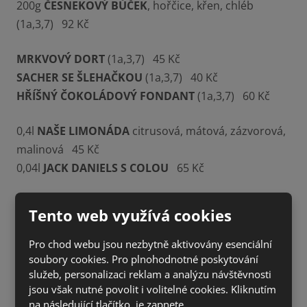
200g
ČESNEKOVÝ BŮČEK
, hořčice, křen, chléb
(1a,3,7) 92 Kč
MRKVOVÝ DORT
(1a,3,7) 45 Kč
SACHER SE ŠLEHAČKOU
(1a,3,7) 40 Kč
HŘÍŠNÝ ČOKOLÁDOVÝ FONDANT
(1a,3,7) 60 Kč
0,4l
NAŠE LIMONÁDA
citrusová, mátová, zázvorová,
malinová 45 Kč
0,04l
JACK DANIELS S COLOU
65 Kč
Tento web využívá cookies
Pro chod webu jsou nezbytně aktivovány esenciální
soubory cookies. Pro plnohodnotné poskytování
služeb, personalizaci reklam a analýzu návštěvnosti
jsou však nutné povolit i volitelné cookies. Kliknutím
na následující tlačítko, je zapnete.