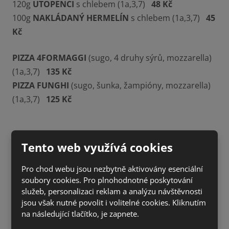
120g
UTOPENCI
s chlebem (1a,3,7)
48 Kč
100g
NAKLÁDANÝ HERMELÍN
s chlebem (1a,3,7)
45
Kč
PIZZA 4FORMAGGI
(sugo, 4 druhy sýrů, mozzarella)
(1a,3,7)
135 Kč
PIZZA FUNGHI
(sugo, šunka, žampióny, mozzarella)
(1a,3,7)
125 Kč
Tento web využívá cookies
Pro chod webu jsou nezbytně aktivovány esenciální
soubory cookies. Pro plnohodnotné poskytování
služeb, personalizaci reklam a analýzu návštěvnosti
jsou však nutné povolit i volitelné cookies. Kliknutím
na následující tlačítko, je zapnete.