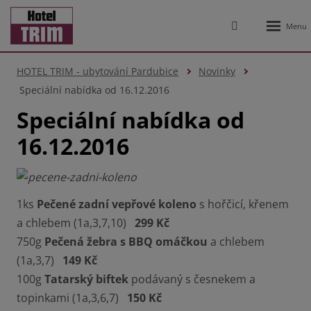
Rozbale
Vyhledávání
menu
HOTEL TRIM - ubytování Pardubice
Novinky
Speciální nabídka od 16.12.2016
Speciální nabídka od
16.12.2016
1ks
Pečené zadní vepřové koleno
s hořčicí, křenem
a chlebem (1a,3,7,10)
299 Kč
750g
Pečená žebra s BBQ omáčkou
a chlebem
(1a,3,7)
149 Kč
100g
Tatarský biftek
podávaný s česnekem a
topinkami (1a,3,6,7)
150 Kč