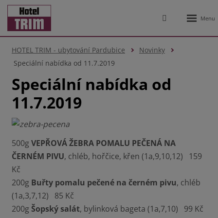
Rozbale
Vyhledávání
menu
HOTEL TRIM - ubytování Pardubice
Novinky
Speciální nabídka od 11.7.2019
Speciální nabídka od
11.7.2019
500g
VEPŘOVÁ ŽEBRA POMALU PEČENÁ NA
ČERNÉM PIVU
, chléb, hořčice, křen (1a,9,10,12) 159
Kč
200g
Buřty pomalu pečené na černém pivu
, chléb
(1a,3,7,12) 85 Kč
200g
Šopský salát
, bylinková bageta (1a,7,10) 99 Kč