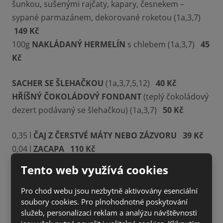
šunkou, sušenými rajčaty, kapary, česnekem –
sypané parmazánem, dekorované roketou (1a,3,7)
149 Kč
100g
NAKLÁDANÝ HERMELÍN
s chlebem (1a,3,7)
45
Kč
SACHER SE ŠLEHAČKOU
(1a,3,7,5,12)
40 Kč
HŘÍŠNÝ ČOKOLÁDOVÝ FONDANT
(teplý čokoládový
dezert podávaný se šlehačkou) (1a,3,7)
50 Kč
0,35 l
ČAJ Z ČERSTVÉ MÁTY NEBO ZÁZVORU
39 Kč
0,04 l
ZACAPA
110 Kč
Tento web využívá cookies
Pro chod webu jsou nezbytně aktivovány esenciální
soubory cookies. Pro plnohodnotné poskytování
služeb, personalizaci reklam a analýzu návštěvnosti