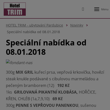
Rozbale
Vyhledávání
menu
HOTEL TRIM - ubytování Pardubice
Novinky
Speciální nabídka od 08.01.2018
Speciální nabídka od
08.01.2018
300g
MIX GRIL
kuřecí prsa, vepřová krkovička, hovězí
steak knukle podávané s cibulovou marmeládou a
pečeným bramborem (12)
192 Kč
1ks
GRILOVANÁ PIKANTNÍ KLOBÁSA,
HOŘČICE,
KŘEN, CHLÉB (1a,7,9,10)
69 Kč
300g
PENNE S VEPŘOVOU PANENKOU
, sušenou