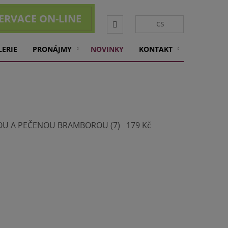
ERVACE ON-LINE
Vyhledávání
cs
LERIE
PRONÁJMY
NOVINKY
KONTAKT
U A PEČENOU BRAMBOROU (7) 179 Kč