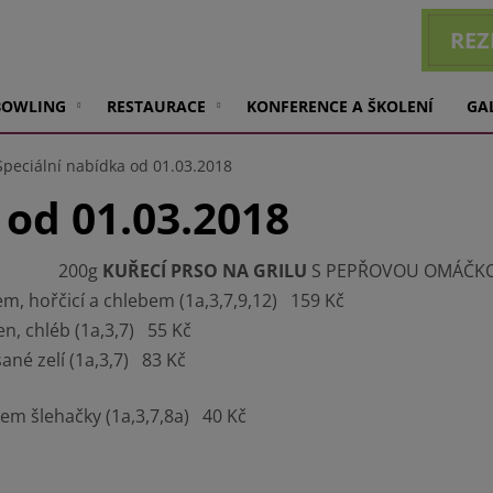
REZ
BOWLING
RESTAURACE
KONFERENCE A ŠKOLENÍ
GA
Speciální nabídka od 01.03.2018
 od 01.03.2018
200g
KUŘECÍ PRSO NA GRILU
S PEPŘOVOU OMÁČKO
m, hořčicí a chlebem (1a,3,7,9,12) 159 Kč
n, chléb (1a,3,7) 55 Kč
ané zelí (1a,3,7) 83 Kč
m šlehačky (1a,3,7,8a) 40 Kč