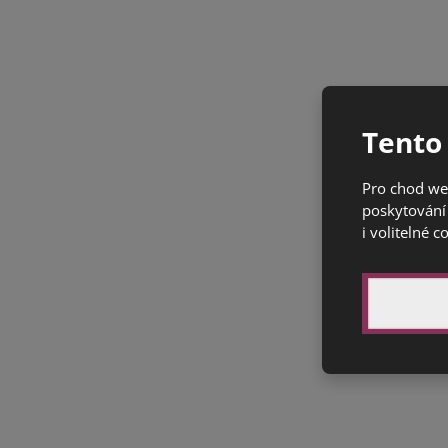
Tento
Pro chod we
poskytování 
i volitelné c