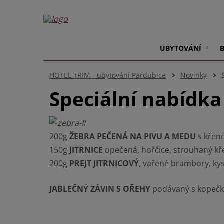
UBYTOVÁNÍ
HOTEL TRIM - ubytování Pardubice
Novinky
Speciální nabídka
200g
ŽEBRA PEČENÁ NA PIVU A MEDU
s křene
150g
JITRNICE
opečená, hořčice, strouhaný kře
200g
PREJT JITRNICOVÝ
, vařené brambory, kys
JABLEČNÝ ZÁVIN S OŘEHY
podávaný s kopečke