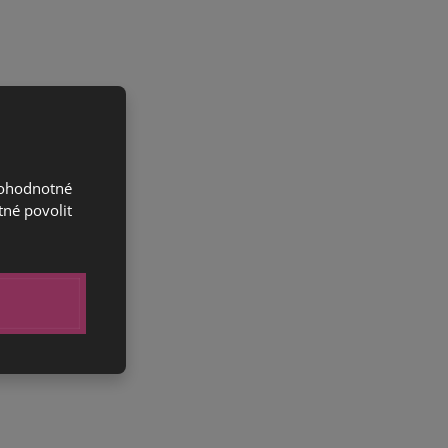
nohodnotné
tné povolit