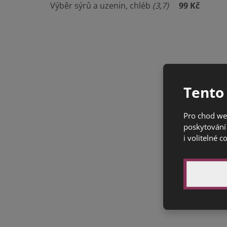
Výběr sýrů a uzenin, chléb
(3,7)
99 Kč
Tento
Pro chod we
poskytování 
i volitelné c