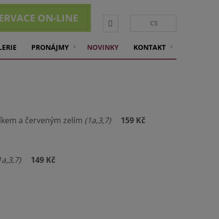
ERVACE ON-LINE
Vyhledávání
cs
LERIE
PRONÁJMY
NOVINKY
KONTAKT
líkem a červeným zelím
(1a,3,7)
159 Kč
1a,3,7)
149 Kč