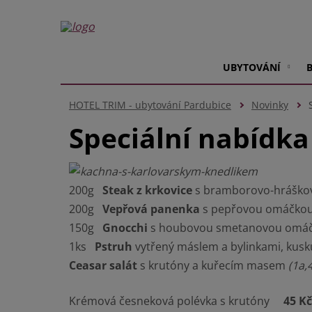
UBYTOVÁNÍ
HOTEL TRIM - ubytování Pardubice
Novinky
Speciální nabídka
200g
Steak z krkovice
s bramborovo-hráškov
200g
Vepřová panenka
s pepřovou omáčkou
150g
Gnocchi
s houbovou smetanovou omáčk
1ks
Pstruh
vytřený máslem a bylinkami, kusk
Ceasar salát
s krutóny a kuřecím masem
(1a,4
Krémová česneková polévka s krutóny
45 Kč