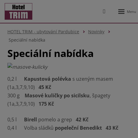
Rozbale
Vyhledávání
menu
HOTEL TRIM - ubytování Pardubice
Novinky
Speciální nabídka
Speciální nabídka
0,2 l
Kapustová polévka
s uzeným masem
(1a,3,7,9,10)
45 Kč
300 g
Masové kuličky po sicilsku
, špagety
(1a,3,7,9,10)
175 Kč
0,5 l
Birell
pomelo a grep
42 Kč
0,4 l Volba sládků
popeleční Benedikt
43 Kč