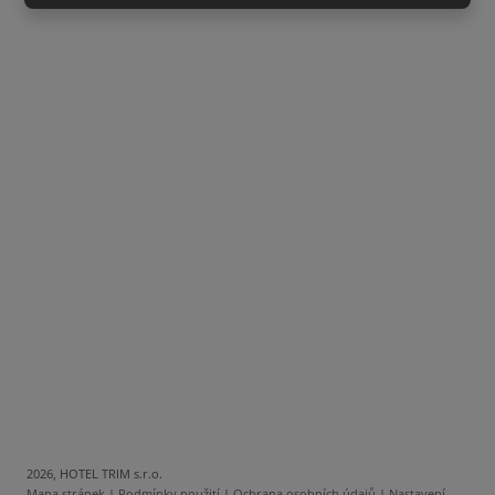
2026, HOTEL TRIM s.r.o.
Mapa stránek
|
Podmínky použití
|
Ochrana osobních údajů
|
Nastavení