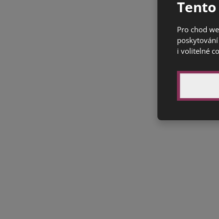
Tento
Pro chod we
poskytování 
i volitelné c