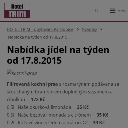
Rozbale
Vyhledávání
menu
HOTEL TRIM - ubytování Pardubice
Novinky
Nabídka na týden od 17.8.2015
Nabídka jídel na týden
od 17.8.2015
Filírovaná kachni prsa
s rozmarýnem podávaná se
šťouchaným bramborem doplněným sezamem a
cibulkou
172 Kč
0,5l Naše okurková limonáda
35 Kč
0,5l Naše bezová limonáda s citrónem
35 Kč
0,2l Růžové víno s ledem a mátou
12
39 Kč