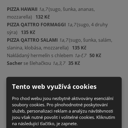
PIZZA HAWAII
1a,7
(sugo, šunka, ananas,
mozzarella)
132 Kč
PIZZA QATTRO FORMAGGI
1a,7
(sugo, 4 druhy
sýra)
135 Kč
PIZZA QATTRO SALAMI
1a,7
(sugo, šunka, salám,
slanina, klobása, mozzarella)
135 Kč
Nakládaný hermelín s chlebem
1a-f,7
50 Kč
Sacher
se šlehačkou
1a,3,7
35 Kč
Tento web využívá cookies
Pro chod webu jsou nezbytně aktivovány esenciální
soubory cookies. Pro plnohodnotné poskytování
služeb, personalizaci reklam a analýzu návštěvnosti
jsou však nutné povolit i volitelné cookies. Kliknutím
na následující tlačítko, je zapnete.