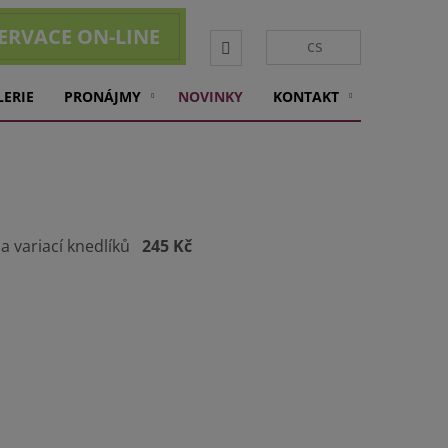
ERVACE ON-LINE
Vyhledávání
cs
LERIE
PRONÁJMY
NOVINKY
KONTAKT
a variací knedlíků
245 Kč