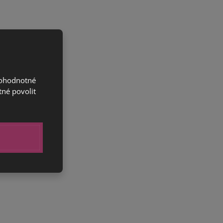
nohodnotné
tné povolit