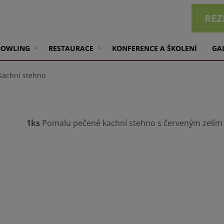
REZ
BOWLING
RESTAURACE
KONFERENCE A ŠKOLENÍ
GA
Kachní stehno
1ks
Pomalu pečené kachní stehno s červeným zelím 