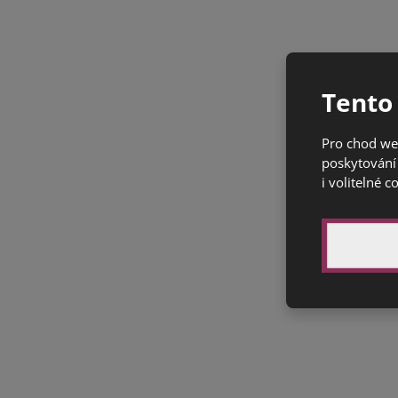
Tento
Pro chod we
poskytování 
i volitelné c