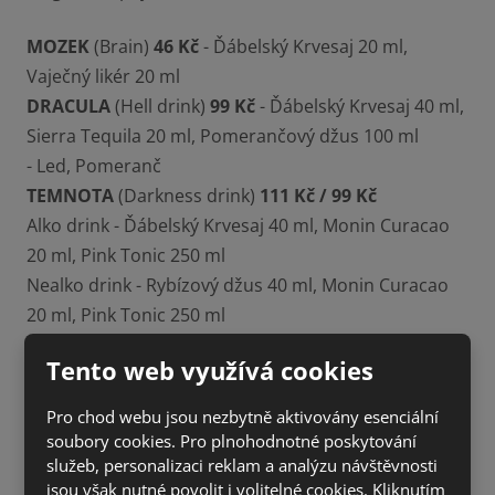
MOZEK
(Brain)
46 Kč
- Ďábelský Krvesaj 20 ml,
Vaječný likér 20 ml
DRACULA
(Hell drink)
99 Kč
- Ďábelský Krvesaj 40 ml,
Sierra Tequila 20 ml, Pomerančový džus 100 ml
- Led, Pomeranč
TEMNOTA
(Darkness drink)
111 Kč / 99 Kč
Alko drink - Ďábelský Krvesaj 40 ml, Monin Curacao
20 ml, Pink Tonic 250 ml
Nealko drink - Rybízový džus 40 ml, Monin Curacao
20 ml, Pink Tonic 250 ml
- Led, Pomeranč
Tento web využívá cookies
Pro chod webu jsou nezbytně aktivovány esenciální
soubory cookies. Pro plnohodnotné poskytování
služeb, personalizaci reklam a analýzu návštěvnosti
jsou však nutné povolit i volitelné cookies. Kliknutím