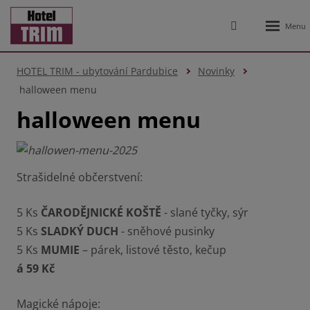
Rozbale
Vyhledávání
menu
HOTEL TRIM - ubytování Pardubice
Novinky
halloween menu
halloween menu
Strašidelné občerstvení:
5 Ks
ČARODĚJNICKÉ KOŠTĚ
- slané tyčky, sýr
5 Ks
SLADKÝ DUCH
- sněhové pusinky
5 Ks
MUMIE
– párek, listové těsto, kečup
á 59 Kč
Magické nápoje: