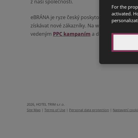
z naší společnosti.
For the prop
activated. H
eBRÁNA je ryze český poskytovatel internetov
personalizat
získávat nové zákazníky. Na weby klientů přiv
vedeným
PPC kampaním
a dalším nástrojům
2026, HOTEL TRIM s.r.o.
Site Map
|
Terms of Use
|
Personal data protection
|
Nastavení cook