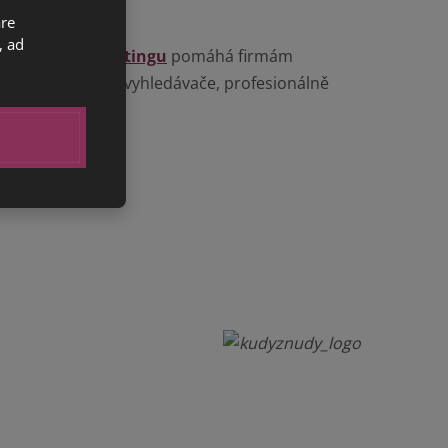
are
, ad
netového marketingu
pomáhá firmám
ptimalizace
pro vyhledávače, profesionálně