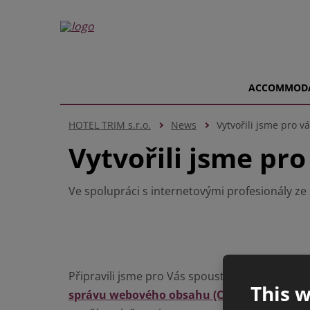
ACCOMMOD
HOTEL TRIM s.r.o.
News
Vytvořili jsme pro 
Vytvořili jsme pr
Ve spolupráci s internetovými profesionály ze
Připravili jsme pro Vás spoustu zajímavého o
This w
správu webového obsahu (CMS)
WebArchitect