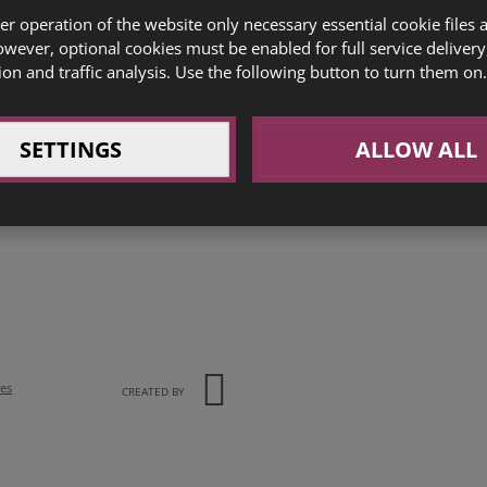
er operation of the website only necessary essential cookie files 
owever, optional cookies must be enabled for full service delivery
ých řešení. Díky službám
tvorby webových stránek
a
inter
ion and traffic analysis. Use the following button to turn them on.
ádí přes 1 milion návštěvníků měsíčně pomocí vyspělé
SEO o
internetového marketingu
.
SETTINGS
ALLOW ALL
ies
CREATED BY