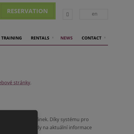
RESERVATION
Vyhledávání
en
 TRAINING
RENTALS
NEWS
CONTACT
bové stránky
.
vých webových stránek. Díky systému pro
můžete těšit vždy na aktuální informace