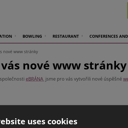
ATION
BOWLING
RESTAURANT
CONFERENCES AND
vás nové www stránky
o vás nové www stránky
 společnosti
eBRÁNA
jsme pro vás vytvořili nové úspěšné
we
bsahu, originální grafiku a hlavně přehlednou strukturu no
ebsite uses cookies
 můžeme prezentaci sami a jednoduše aktualizovat. Tak se 