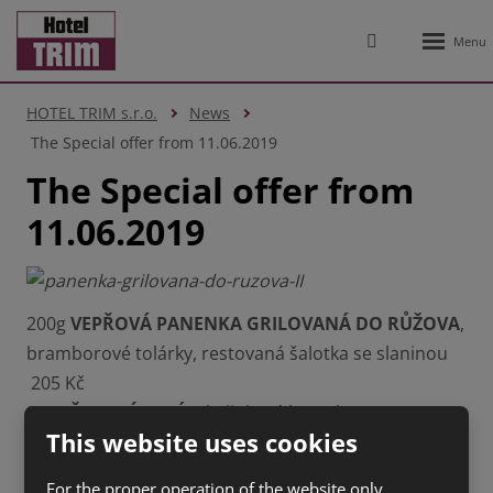
Rozbale
Vyhledávání
menu
HOTEL TRIM s.r.o.
News
The Special offer from 11.06.2019
The Special offer from
11.06.2019
200g
VEPŘOVÁ PANENKA GRILOVANÁ DO RŮŽOVA
,
bramborové tolárky, restovaná šalotka se slaninou
205 Kč
200g
ŠOPSKÝ SALÁT
, bylinková bagetka (1a,3,7) 99
This website uses cookies
Kč
0,3l
BORŠČ SE ZAKYSANOU SMETANOU
(7,9) 45 Kč
For the proper operation of the website only