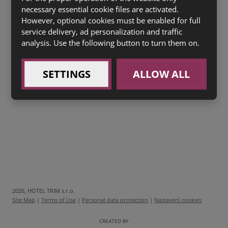
necessary essential cookie files are activated.
SACHER SE ŠLEHAČKOU
(1a,3,7) 40 Kč
However, optional cookies must be enabled for full
HŘÍŠNÝ ČOKOLÁDOVÝ FONDANT
(1a,3,7) 60 Kč
service delivery, ad personalization and traffic
analysis. Use the following button to turn them on.
0,4l
Rozmarná 12
- světlý ležák – speciální volba
sládků na červen, zářivě zlatavé pivo s bohatou
SETTINGS
ALLOW ALL
pěnou 39 Kč
2026, HOTEL TRIM s.r.o.
Site Map
|
Terms of Use
|
Personal data protection
|
Nastavení cookies
CREATED BY