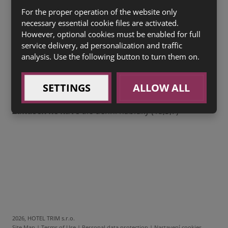
For the proper operation of the website only
HUGO
- 0,2 l osvěžující vinný perlivý nápoj s
necessary essential cookie files are activated.
bezinkovou chutí a vůní s nádechem citrusu,
However, optional cookies must be enabled for full
podáváme s ledem a plátkem limety
45 Kč
service delivery, ad personalization and traffic
analysis. Use the following button to turn them on.
SPRITZ
- 0,2 l osvěžující vinný nápoj italského typu s
hořko-sladkou chutí, podáváme s ledem a plátkem
pomeranče
45 Kč
SETTINGS
ALLOW ALL
Zákusek ke kávě
dle denní nabídky (1a,3,7)
2026, HOTEL TRIM s.r.o.
Site Map
|
Terms of Use
|
Personal data protection
|
Nastavení cookies