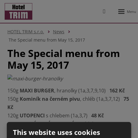
Rozbale
Vyhledávání
menu
HOTEL TRIM s.r.o.
News
The Special menu from May 15, 2017
The Special menu from
May 15, 2017
150g
MAXI BURGER
, hranolky (1a,3,7,9,10)
162 Kč
150g
Kominík na černém pivu
, chléb (1a,3,7,12)
75
Kč
120g
UTOPENCI
s chlebem (1a,3,7)
48 Kč
100g
NAKLÁDANÝ HERMELÍN
s chlebem (1a,3,7)
45
This website uses cookies
Kč