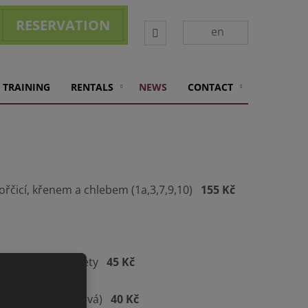
RESERVATION
Vyhledávání
en
 TRAINING
RENTALS
NEWS
CONTACT
hořčicí, křenem a chlebem (1a,3,7,9,10)
155 Kč
dem a plátkem limety
45 Kč
 pomeranče
45 Kč
bezinková, broskvová)
40 Kč