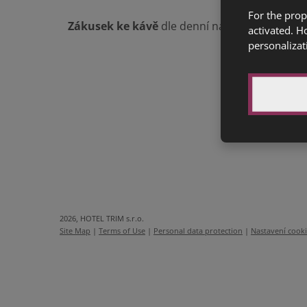
For the prop
Zákusek ke kávě
dle denní nabídky (1a,3,7)
activated. H
personalizat
2026, HOTEL TRIM s.r.o.
Site Map
|
Terms of Use
|
Personal data protection
|
Nastavení cook