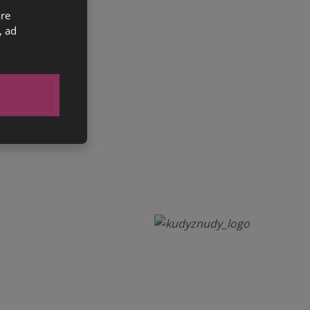
are
, ad