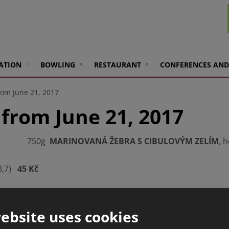
ATION
BOWLING
RESTAURANT
CONFERENCES AND
rom June 21, 2017
from June 21, 2017
750g
MARINOVANÁ ŽEBRA S CIBULOVÝM ZELÍM
, 
,3,7)
45 Kč
s bezinkovou chutí a vůní s nádechem citrusu, podáváme s le
ého typu s hořko-sladkou chutí, podáváme s ledem a plátkem
ebsite uses cookies
monády dle nabídky (mátová, malinová, zázvorová, citrusová, 