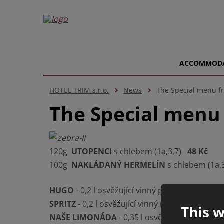
ACCOMMOD
HOTEL TRIM s.r.o.
News
The Special menu f
The Special menu 
120g
UTOPENCI
s chlebem (1a,3,7)
48 Kč
100g
NAKLÁDANÝ HERMELÍN
s chlebem (1a
HUGO
- 0,2 l osvěžující vinný perlivý nápoj 
SPRITZ
- 0,2 l osvěžující vinný nápoj italsk
This w
NAŠE LIMONÁDA
- 0,35 l osvěžující letní li