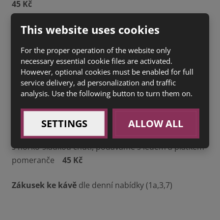
45 Kč
This website uses cookies
PIZZA COUNTRY
(sugo, slanina, klobása, vejce,
mozzarella) (1a,3,7)
135 Kč
For the proper operation of the website only
PIZZA 4FORMAGGI
(sugo, 4 druhy sýrů) (1a,3,7)
135
necessary essential cookie files are activated.
Kč
However, optional cookies must be enabled for full
service delivery, ad personalization and traffic
HUGO
analysis. Use the following button to turn them on.
- 0,2 l osvěžující vinný perlivý nápoj
s bezinkovou chutí a vůní s nádechem citrusu,
podáváme s ledem a plátkem limety
45 Kč
SETTINGS
ALLOW ALL
SPRITZ
- 0,2 l osvěžující vinný nápoj italkého typu
s hořko-sladkou chutí, podáváme s ledem a plátkem
pomeranče
45 Kč
Zákusek ke kávě
dle denní nabídky (1a,3,7)