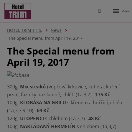
Rozbale
Vyhledávání
menu
HOTEL TRIM s.r.o.
News
The Special menu from April 19, 2017
The Special menu from
April 19, 2017
300g
Mix steaků
(vepřová krkovice, kotleta, kuřecí
prsa), fazolky na slanině, chléb (1a,3,7)
175 Kč
100g
KLOBÁSA NA GRILU
s křenem a hořčicí, chléb
(1a,3,7,9,10)
69 Kč
120g
UTOPENCI
s chlebem (1a,3,7)
48 Kč
100g
NAKLÁDANÝ HERMELÍN
s chlebem (1a,3,7)