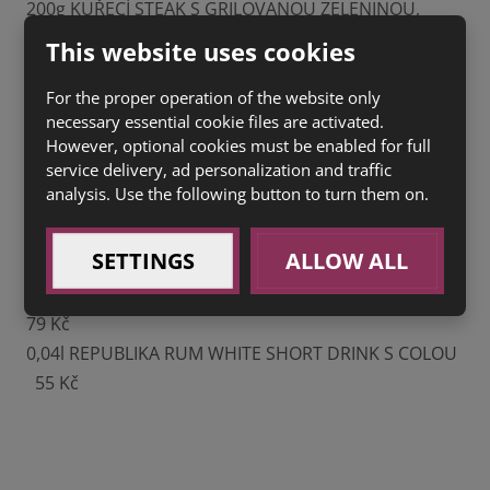
200g KUŘECÍ STEAK S GRILOVANOU ZELENINOU,
BRAMBOROVÉ TOLÁRKY (7) 165 Kč
This website uses cookies
SACHER SE ŠLEHAČKOU (1a,3,7) 40 Kč
For the proper operation of the website only
necessary essential cookie files are activated.
HŘÍŠNÝ ČOKOLÁDOVÝ FONDANT (1a,3,7) 60 Kč
However, optional cookies must be enabled for full
service delivery, ad personalization and traffic
AKCE – ZA DVA DRINKY NÁRAMEK NEBO KLÍČENKA
analysis. Use the following button to turn them on.
JOHNIE WALKER
SETTINGS
ALLOW ALL
0,04l JOHNIE WALKER SHORT DRINK S COLOU 60 Kč
0,04l JOHNIE WALKER SE ZÁZVOROVOU LIMONÁDOU
79 Kč
0,04l REPUBLIKA RUM WHITE SHORT DRINK S COLOU
55 Kč