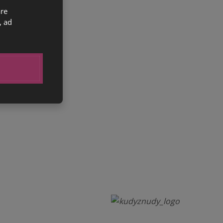
are
, ad