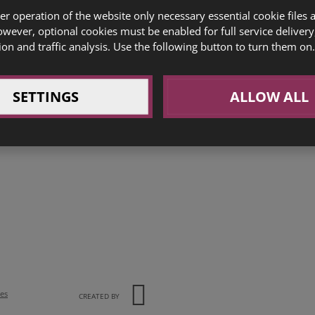
 Kč
er operation of the website only necessary essential cookie files 
owever, optional cookies must be enabled for full service delivery
 A GREP
(1c) 30 Kč
ion and traffic analysis. Use the following button to turn them on.
TONIKEM
67 Kč
SETTINGS
ALLOW ALL
ies
CREATED BY