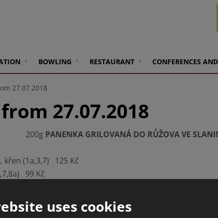
ATION
BOWLING
RESTAURANT
CONFERENCES AND
rom 27.07.2018
from 27.07.2018
200g
PANENKA GRILOVANÁ DO RŮŽOVA VE SLAN
, křen (1a,3,7) 125 Kč
,7,8a) 99 Kč
á majonéza (1a,3,7) 139 Kč
ebsite uses cookies