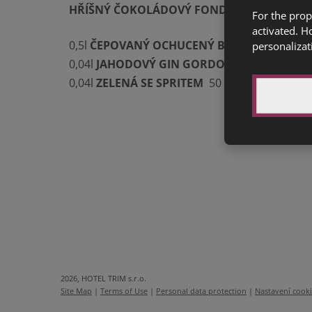
HŘÍŠNÝ ČOKOLÁDOVÝ FONDANT
(1a,3,7) 60
For the prop
activated. H
0,5l
ČEPOVANÝ OCHUCENÝ BIRELL – POMELO
personalizat
0,04l
JAHODOVÝ GIN GORDON S RŮŽOVÝM 
0,04l
ZELENÁ SE SPRITEM
50 Kč
2026, HOTEL TRIM s.r.o.
Site Map
|
Terms of Use
|
Personal data protection
|
Nastavení cook