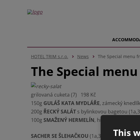
ACCOMMOD
HOTEL TRIM s.r.o.
News
The Special menu f
The Special menu 
grilovaná cuketa (7) 198 Kč
150g
GULÁŠ KATA MYDLÁŘE
, zámecký knedlík
200g
ŘECKÝ SALÁT
s bylinkovou bagetou (1a,3
100g
SMAŽENÝ HERMELÍN
, hranolky, cibulov
This w
SACHER SE ŠLEHAČKOU
(1a,3,7) 40 Kč