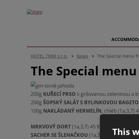
ACCOMMOD
HOTEL TRIM s.r.o.
News
The Special menu f
The Special menu 
200g
KUŘECÍ PRSO
s grilovanou zeleninou a b
200g
ŠOPSKÝ SALÁT S BYLINKOVOU BAGET
100g
NAKLÁDANÝ HERMELÍN
, chléb (1a,3,7) 
MRKVOVÝ DORT
(1a,3,7) 45 Kč
This w
SACHER SE ŠLEHAČKOU
(1a,3,7) 40 Kč