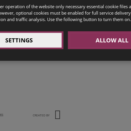
 Kč
er operation of the website only necessary essential cookie files 
owever, optional cookies must be enabled for full service delivery
orová, malinová 45 Kč
ion and traffic analysis. Use the following button to turn them on.
65 Kč
SETTINGS
ALLOW ALL
ies
CREATED BY