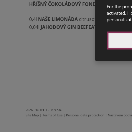
HŘÍŠNÝ ČOKOLÁDOVÝ FONDANT
(1a,3,7) 60
For the prop
activated. H
0,4l
NAŠE LIMONÁDA
citrusová, mátová, zázv
personalizat
0,04l
JAHODOVÝ GIN BEEFEATER S TONIKEM
2026, HOTEL TRIM s.r.o.
Site Map
|
Terms of Use
|
Personal data protection
|
Nastavení cook