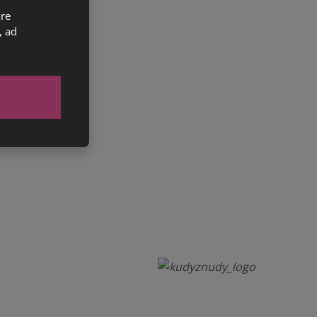
are
, ad