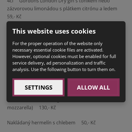
4cl Gordons London Dry gin s tonikem nebo
zázvorovou limonádou s plátkem citrónu a ledem
59,- Kč
This website uses cookies
0,5l Domácí limonáda s mátou 39,- Kč
For the proper operation of the website only
PIZZA 4FORMAGI (sugo, 4 druhy sýra) 130,- Kč
necessary essential cookie files are activated.
However, optional cookies must be enabled for full
PIZZA FUNGHI (sugo, šunka, mozzarella) 125,- Kč
service delivery, ad personalization and traffic
analysis. Use the following button to turn them on.
PIZZA HAWAII (sugo, šunka, ananas, mozzarella)
132,- Kč
SETTINGS
ALLOW ALL
PIZZA S KLOBÁSOU (sugo, klobása, cibule,
mozzarella) 130,- Kč
Nakládaný hermelín s chlebem 50,- Kč